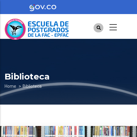
Skip
to
main
content
Biblioteca
Breadcrumb
Home
Biblioteca