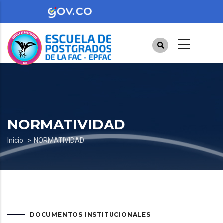
Pasar
al
contenido
principal
NORMATIVIDAD
Sobrescribir
Inicio
NORMATIVIDAD
enlaces
de
ayuda
a
DOCUMENTOS INSTITUCIONALES
la