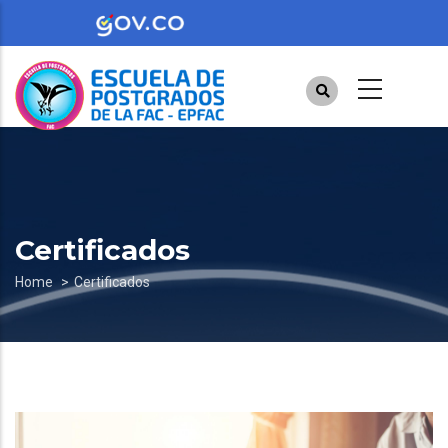
Skip
to
main
content
Certificados
Breadcrumb
Home
Certificados