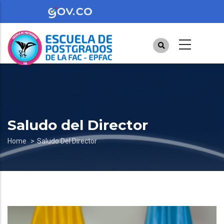
Skip
to
main
content
Saludo del Director
Breadcrumb
Home
Saludo Del Director