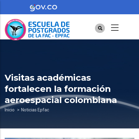
Pasar
al
contenido
principal
Visitas académicas
fortalecen la formación
aeroespacial colombiana
Sobrescribir
Inicio
Noticias Epfac
enlaces
de