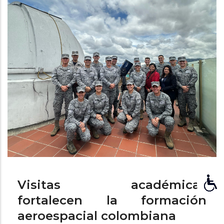
ayuda
a
la
navegación
Visitas académicas
fortalecen la formación
aeroespacial colombiana