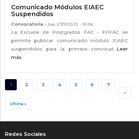
Comunicado Módulos EIAEC
Suspendidos
Convocatoria
-
Jue, 27/11/2025 - 10:06
La Escuela de Postgrados FAC - EPFAC se
permite publicar comunicado módulo EIAEC
suspendidos para la primera convocat...
Leer
más
Paginación
…
Página
1
Página
2
Página
3
Página
4
Página
5
Página
6
Página
7
Siguien
››
Actual
Página
Última
Última »
Página
Redes Sociales