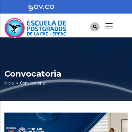
Pasar
al
contenido
principal
Convocatoria
Sobrescribir
Inicio
Convocatoria
enlaces
de
ayuda
a
la