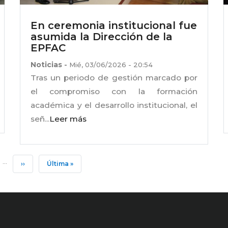
En ceremonia institucional fue
asumida la Dirección de la
EPFAC
Noticias
-
Mié, 03/06/2026 - 20:54
Tras un periodo de gestión marcado por
el compromiso con la formación
académica y el desarrollo institucional, el
señ...
Leer más
…
ina
Siguiente
››
Última
Última »
Página
Página