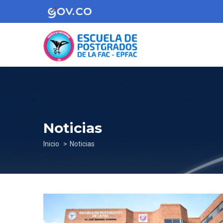
Pasar
al
contenido
principal
Noticias
Sobrescribir
Inicio
Noticias
enlaces
de
ayuda
a