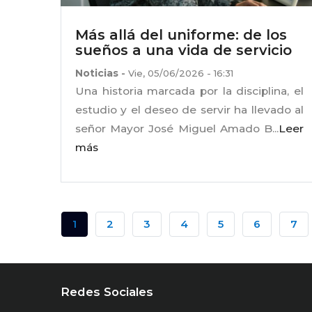
Más allá del uniforme: de los
sueños a una vida de servicio
Noticias
-
Vie, 05/06/2026 - 16:31
Una historia marcada por la disciplina, el
estudio y el deseo de servir ha llevado al
señor Mayor José Miguel Amado B...
Leer
más
Paginación
Página
1
Página
2
Página
3
Página
4
Página
5
Página
6
Pág
7
Actual
Redes Sociales