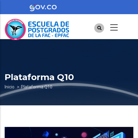
Pasar
al
contenido
principal
Plataforma Q10
Sobrescribir
Inicio
Plataforma Q10
enlaces
de
ayuda
a
la