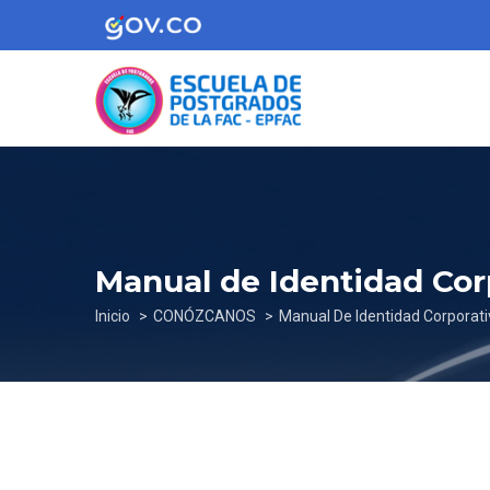
Pasar
al
contenido
principal
Manual de Identidad Cor
Sobrescribir
Inicio
CONÓZCANOS
Manual De Identidad Corporati
enlaces
de
ayuda
a