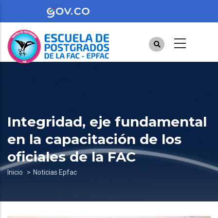
Pasar
al
contenido
principal
Integridad, eje fundamental
en la capacitación de los
oficiales de la FAC
Sobrescribir
Inicio
Noticias Epfac
enlaces
de