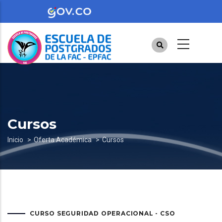
Pasar
al
contenido
principal
Cursos
Sobrescribir
Inicio
Oferta Académica
Cursos
enlaces
de
ayuda
a
CURSO SEGURIDAD OPERACIONAL - CSO
la