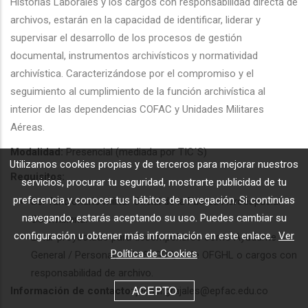
Historias Laborales y los cargos con responsabilidad directa de
archivos, estarán en la capacidad de identificar, liderar y
supervisar el desarrollo de los procesos de gestión
documental, instrumentos archivísticos y normatividad
archivística. Caracterizándose por el compromiso y el
seguimiento al cumplimiento de la función archivística al
interior de las dependencias COFAC y Unidades Militares
Aéreas.
Modalidad:
Presencial (mediada por TIC´S)
Utilizamos cookies propias y de terceros para mejorar nuestros
Requisitos:
servicios, procurar tu seguridad, mostrarte publicidad de tu
preferencia y conocer tus hábitos de navegación. Si continúas
Ser funcionario militar Oficial de la Fuerza Aeroespacial
navegando, estarás aceptando su uso. Puedes cambiar su
Colombiana.
configuración u obtener más información en este enlace.
Ver
Estar proyectado para desempeñarse como Ayudante
Política de Cookies
General / Personal, Jefe SEGDO, Jefe OFGHL o cargos con
responsabilidad de archivo.
ACEPTO
Información de contacto:
jecser.grajales@epfac.edu.co