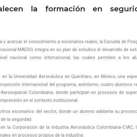
talecen la formación en seguri
ca y acercar el conocimiento a escenarios reales, la Escuela de Po
eracional MAESO, integra en su plan de estudios el desarrollo de es
ivel nacional como internacional, las cuales permiten a los a
a en la Universidad Aeronáutica en Querétaro, en México, una expe
proyección internacional del programa; asimismo, cuatro alumnos re
a Aeroespacial Colombiana, donde participan en procesos de superv
omprensión en el contexto institucional.
 otros escenarios del sector, donde un alumno adelanta su proceso
 de la seguridad
a en la Corporación de la Industria Aeronáutica Colombiana-CIAC, l
ales en procesos propios de la industria.