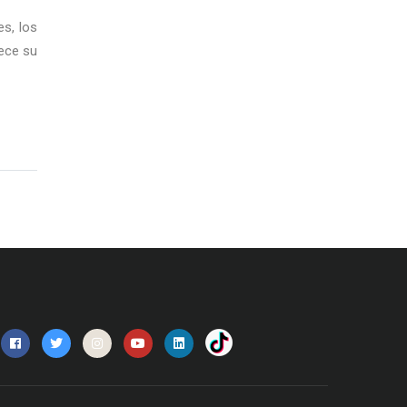
es, los
lece su