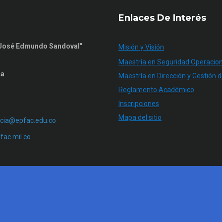
Enlaces De Interés
n José Edmundo Sandoval"
Misión y Visión
Maestría en Seguridad Operacion
ia
Maestría en Dirección y Gestión d
Reglamento Académico
Inscripciones
Mapa del sitio
cia@epfac.edu.co
ac.mil.co