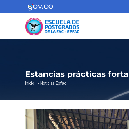
Pasar
al
contenido
principal
Estancias prácticas fort
Sobrescribir
Inicio
Noticias Epfac
enlaces
de
ayuda
a