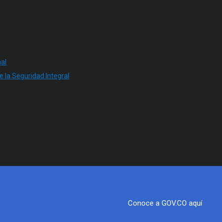
al
e la Seguridad Integral
Conoce a GOV.CO aquí