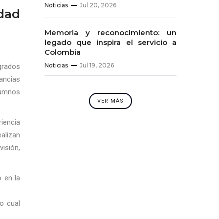
Noticias
Jul 20, 2026
dad
Memoria y reconocimiento: un
legado que inspira el servicio a
Colombia
Noticias
Jul 19, 2026
sgrados
tancias
lumnos
VER MÁS
riencia
alizan
isión,
 en la
o cual