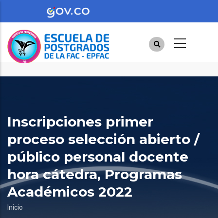
Pasar
al
contenido
principal
Inscripciones primer
proceso selección abierto /
público personal docente
hora cátedra, Programas
Académicos 2022
Sobrescribir
Inicio