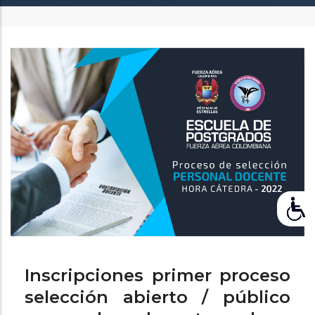
enlaces
de
ayuda
a
la
navegación
Inscripciones primer proceso
selección abierto / público