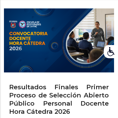
de
ayuda
a
la
navegación
Resultados Finales Primer
Proceso de Selección Abierto
Público Personal Docente
Hora Cátedra 2026