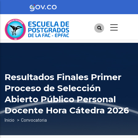
Pasar
al
contenido
principal
Resultados Finales Primer
Proceso de Selección
Abierto Público Personal
Docente Hora Cátedra 2026
Sobrescribir
Inicio
Convocatoria
enlaces