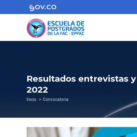
Pasar
al
contenido
principal
Resultados entrevistas 
2022
Sobrescribir
Inicio
Convocatoria
enlaces
de
ayuda