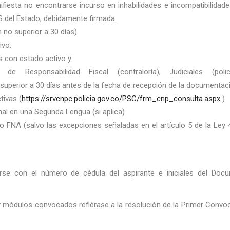
fiesta no encontrarse incurso en inhabilidades e incompatibilidade
 del Estado, debidamente firmada.
 no superior a 30 días)
ivo.
es con estado activo y
), de Responsabilidad Fiscal (contraloría), Judiciales (poli
superior a 30 días antes de la fecha de recepción de la documentac
tivas (
https://srvcnpc.policia.gov.co/PSC/frm_cnp_consulta.aspx
)
nal en una Segunda Lengua (si aplica)
ro FNA (salvo las excepciones señaladas en el artículo 5 de la Ley
e con el número de cédula del aspirante e iniciales del Doc
módulos convocados refiérase a la resolución de la Primer Convoc