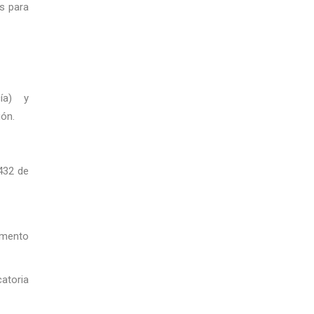
s para
cía) y
ión.
 432 de
umento
atoria