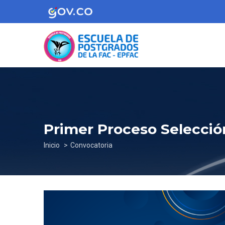
Pasar
al
contenido
principal
Primer Proceso Selecció
Sobrescribir
Inicio
Convocatoria
enlaces
de
ayuda
a