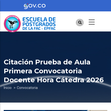
Pasar
al
contenido
principal
Citación Prueba de Aula
Primera Convocatoria
Docente Hora Cátedra 2026
Sobrescribir
Inicio
Convocatoria
enlaces
de