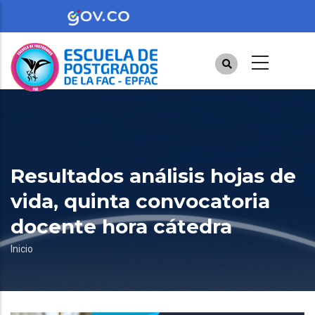
Pasar
al
contenido
principal
Resultados análisis hojas de
vida, quinta convocatoria
docente hora cátedra
Sobrescribir
Inicio
enlaces
de