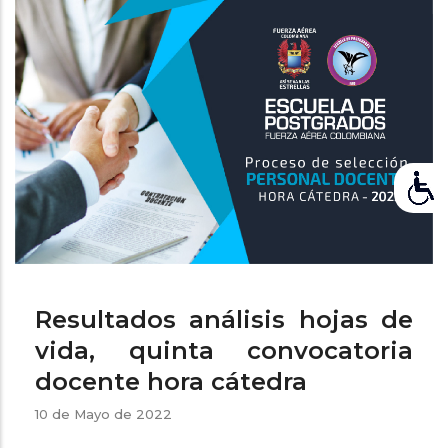
ayuda
a
la
navegación
Resultados análisis hojas de
vida, quinta convocatoria
docente hora cátedra
10 de Mayo de 2022