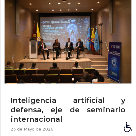
ayuda
a
la
navegación
Inteligencia artificial y
defensa, eje de seminario
internacional
23 de Mayo de 2026