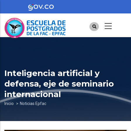
Pasar
al
contenido
principal
Inteligencia artificial y
defensa, eje de seminario
internacional
Sobrescribir
Inicio
Noticias Epfac
enlaces
de