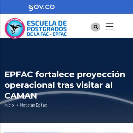
Pasar
al
contenido
principal
EPFAC fortalece proyección
operacional tras visitar al
CAMAN
Sobrescribir
Inicio
Noticias Epfac
enlaces
de