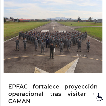
ayuda
a
la
navegación
EPFAC fortalece proyección
operacional tras visitar al
CAMAN