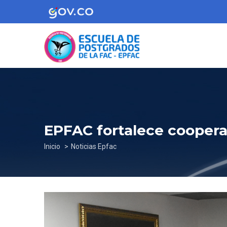
Pasar
al
contenido
principal
EPFAC fortalece cooper
Sobrescribir
Inicio
Noticias Epfac
enlaces
de
ayuda
a