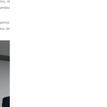
mo, el
cambio
erior,
ano de