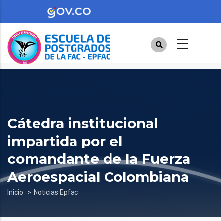
Pasar
al
contenido
principal
Cátedra institucional
impartida por el
comandante de la Fuerza
Aeroespacial Colombiana
Sobrescribir
Inicio
Noticias Epfac
enlaces