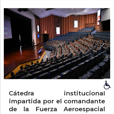
de
ayuda
a
la
navegación
Cátedra institucional
impartida por el comandante
de la Fuerza Aeroespacial