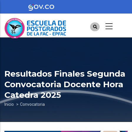
Pasar
al
contenido
principal
Resultados Finales Segunda
Convocatoria Docente Hora
Catedra 2025
Sobrescribir
Inicio
Convocatoria
enlaces
de