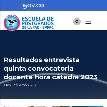
Pasar
al
contenido
principal
Resultados entrevista
quinta convocatoria
docente hora cátedra 2023
Sobrescribir
Inicio
Convocatoria
enlaces
de