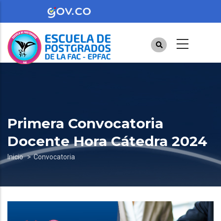
Pasar
al
contenido
principal
Primera Convocatoria
Docente Hora Cátedra 2024
Sobrescribir
Inicio
Convocatoria
enlaces
de
ayuda