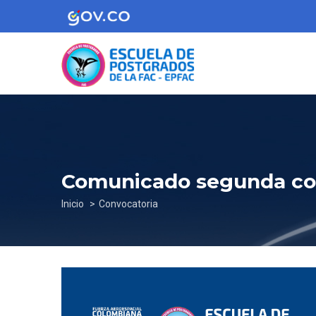
Pasar
al
contenido
principal
Comunicado segunda con
Sobrescribir
Inicio
Convocatoria
enlaces
de
ayuda
a