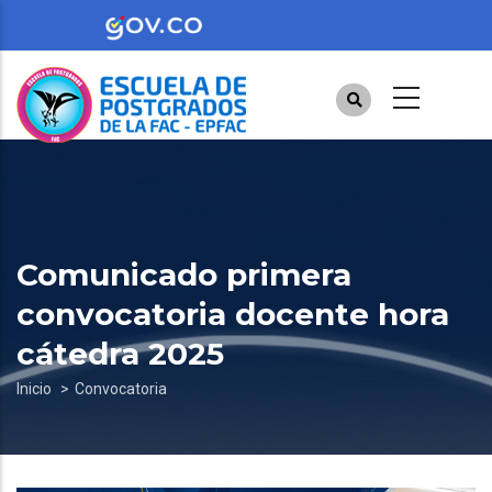
Pasar
al
contenido
principal
Comunicado primera
convocatoria docente hora
cátedra 2025
Sobrescribir
Inicio
Convocatoria
enlaces
de