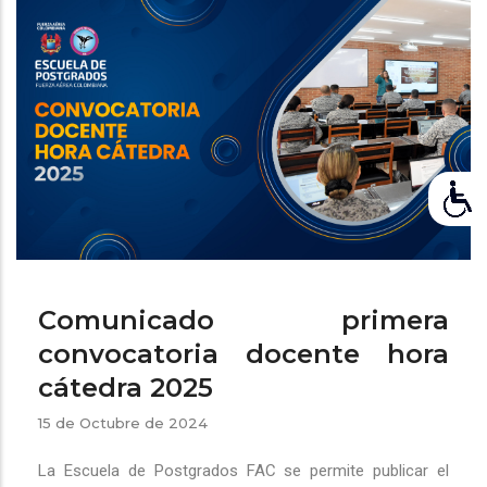
ayuda
a
la
navegación
Comunicado primera
convocatoria docente hora
cátedra 2025
15 de Octubre de 2024
La Escuela de Postgrados FAC se permite publicar el