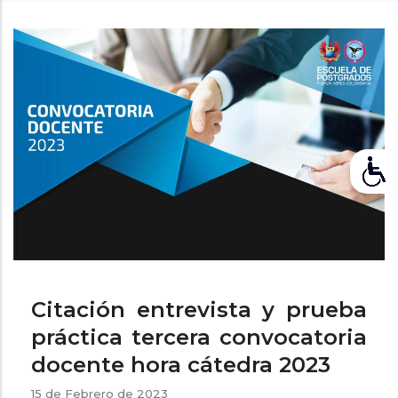
de
ayuda
a
la
navegación
Citación entrevista y prueba
práctica tercera convocatoria
docente hora cátedra 2023
15 de Febrero de 2023