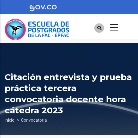
Pasar
al
contenido
principal
Citación entrevista y prueba
práctica tercera
convocatoria docente hora
cátedra 2023
Sobrescribir
Inicio
Convocatoria
enlaces