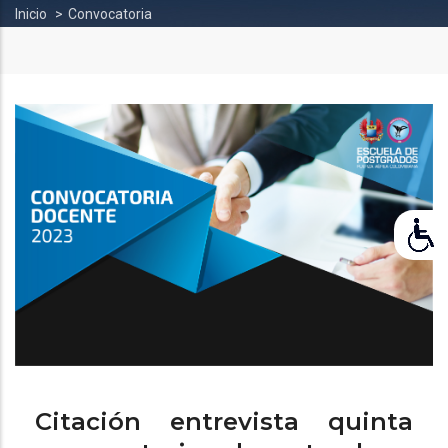
Sobrescribir
Inicio
Convocatoria
enlaces
de
ayuda
a
la
navegación
Citación entrevista quinta