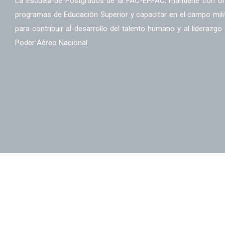
La Escuela de Postgrados de la FAC-EPFAC, mantiene con orgu
programas de Educación Superior y capacitar en el campo milit
para contribuir al desarrollo del talento humano y al liderazgo
Poder Aéreo Nacional.