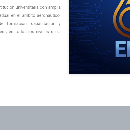
itución universitaria con amplia
adual en el ámbito aeronáutico.
e formación, capacitación y
es-, en todos los niveles de la