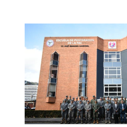
ira
iante