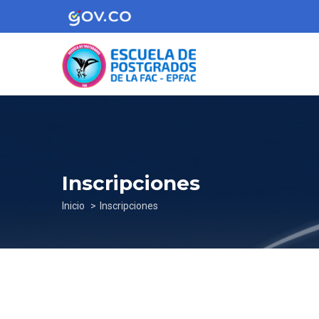
Pasar
al
contenido
principal
Inscripciones
Sobrescribir
Inicio
Inscripciones
enlaces
de
ayuda
a